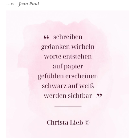
…« –
Jean Paul